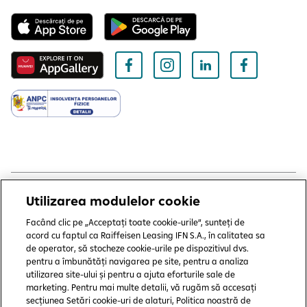
Utilizarea modulelor cookie
Copyright © 2006 - 2026 by Raiffeisen Leasing IFN SA
Termeni și condiții
Facând clic pe „Acceptați toate cookie-urile”, sunteți de
acord cu faptul ca Raiffeisen Leasing IFN S.A., în calitatea sa
Politică de utilizare cookies
de operator, să stocheze cookie-urile pe dispozitivul dvs.
pentru a îmbunătăți navigarea pe site, pentru a analiza
Preferințe cookie-uri
utilizarea site-ului și pentru a ajuta eforturile sale de
marketing. Pentru mai multe detalii, vă rugăm să accesați
Politica de confidențialitate
secțiunea Setări cookie-uri de alaturi, Politica noastră de