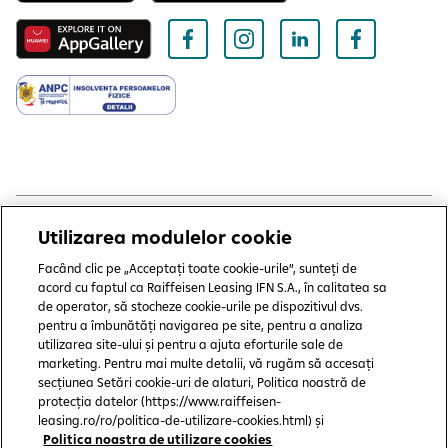
Utilizarea modulelor cookie
Copyright © 2006 - 2026 by Raiffeisen Leasing IFN SA
Termeni și condiții
Facând clic pe „Acceptați toate cookie-urile”, sunteți de
acord cu faptul ca Raiffeisen Leasing IFN S.A., în calitatea sa
de operator, să stocheze cookie-urile pe dispozitivul dvs.
Politică de utilizare cookies
pentru a îmbunătăți navigarea pe site, pentru a analiza
Preferințe cookie-uri
utilizarea site-ului și pentru a ajuta eforturile sale de
marketing. Pentru mai multe detalii, vă rugăm să accesați
Politica de confidențialitate
secțiunea Setări cookie-uri de alaturi, Politica noastră de
protecția datelor (https://www.raiffeisen-
Protecția consumatorului
leasing.ro/ro/politica-de-utilizare-cookies.html) și
Politica noastra de utilizare cookies