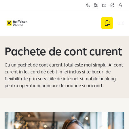
C
A
S
C
C
o
g
e
u
o
n
e
s
r
n
t
n
i
s
t
a
t
z
A
v
u
c
i
a
a
l
p
t
i
r
l
m
i
l
u
e
t
u
Pachete de cont curent
i
a
c
r
ă
Cu un pachet de cont curent totul este mai simplu. Ai cont
a
curent in lei, card de debit in lei inclus si te bucuri de
c
flexibilitate prin serviciile de internet si mobile banking
u
pentru operatiuni bancare de oriunde si oricand.
m