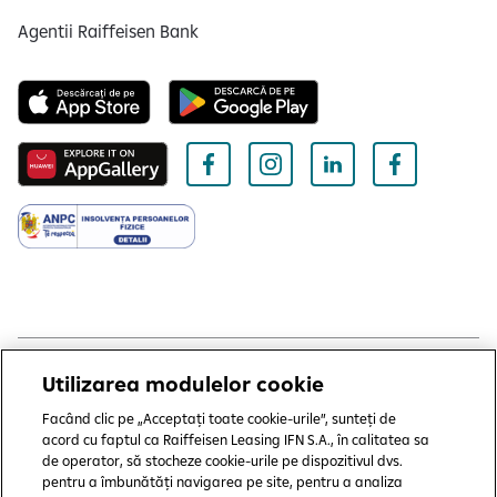
Agentii Raiffeisen Bank
Utilizarea modulelor cookie
Copyright © 2006 - 2026 by Raiffeisen Leasing IFN SA
Termeni și condiții
Facând clic pe „Acceptați toate cookie-urile”, sunteți de
acord cu faptul ca Raiffeisen Leasing IFN S.A., în calitatea sa
de operator, să stocheze cookie-urile pe dispozitivul dvs.
Politică de utilizare cookies
pentru a îmbunătăți navigarea pe site, pentru a analiza