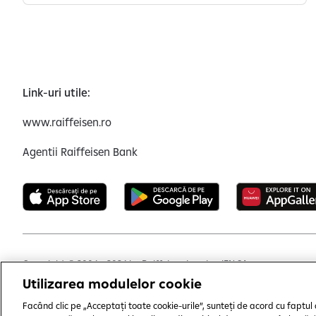
Link-uri utile:
www.raiffeisen.ro
Agentii Raiffeisen Bank
Copyright © 2006 - 2026 by Raiffeisen Leasing IFN SA
Utilizarea modulelor cookie
Termeni și condiții
Politică de utilizare cookies
Preferi
Facând clic pe „Acceptați toate cookie-urile”, sunteți de acord cu faptul 