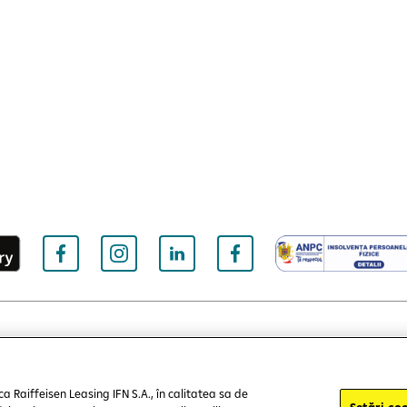
nțe cookie-uri
Politica de confidențialitate
Protecția consumat
ca Raiffeisen Leasing IFN S.A., în calitatea sa de
Setări coo