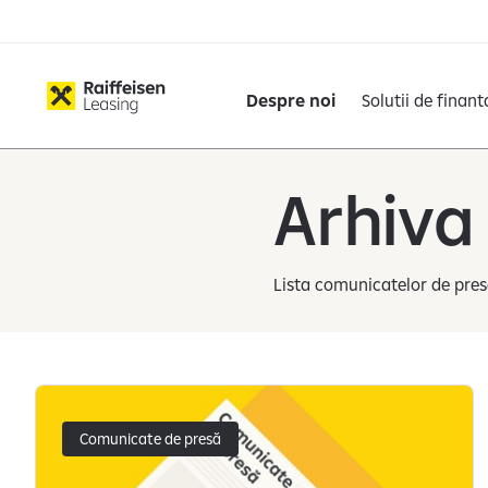
Despre noi
Solutii de finant
Arhiva
Lista comunicatelor de pres
Știrile au fost încărcate
Comunicate de presă