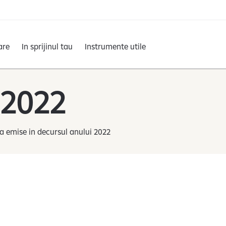
are
In sprijinul tau
Instrumente utile
 2022
a emise in decursul anului 2022