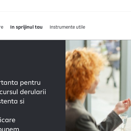
re
In sprijinul tau
Instrumente utile
ortanta pentru
cursul derularii
stenta si
icare
i punem