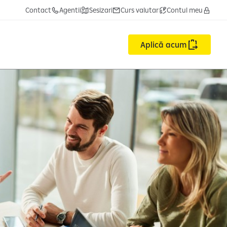
Contact
Agentii
Sesizari
Curs valutar
Contul meu
Aplică acum