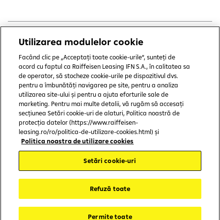
Utilizarea modulelor cookie
Copyright © 2006 - 2026 by Raiffeisen Leasing IFN SA
Termeni și condiții
Facând clic pe „Acceptați toate cookie-urile”, sunteți de
acord cu faptul ca Raiffeisen Leasing IFN S.A., în calitatea sa
Politică de utilizare cookies
de operator, să stocheze cookie-urile pe dispozitivul dvs.
pentru a îmbunătăți navigarea pe site, pentru a analiza
Preferințe cookie-uri
utilizarea site-ului și pentru a ajuta eforturile sale de
marketing. Pentru mai multe detalii, vă rugăm să accesați
Politica de confidențialitate
secțiunea Setări cookie-uri de alaturi, Politica noastră de
protecția datelor (https://www.raiffeisen-
Protecția consumatorului
leasing.ro/ro/politica-de-utilizare-cookies.html) și
Politica noastra de utilizare cookies
CSALB
Setări cookie-uri
ASF
Refuză toate
SAL-Fin
Accesibilitate
Permite toate